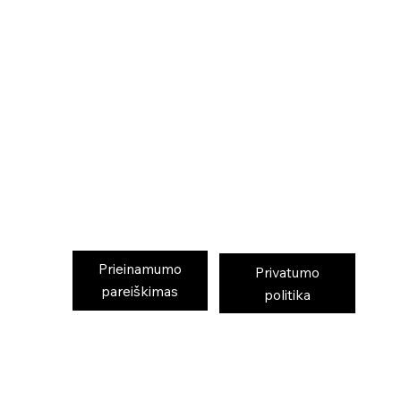
Prieinamumo
Privatumo
pareiškimas
politika