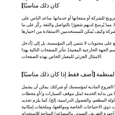
كان ذلك مناسبًا]
ويج للشركة أو منتجاتها أو خدماتها. ساعد الناس على
ما يُرسخ لديهم شعورًا بالتواصل والثقة. ركّز على ما
 على محتويات لا تنتمي إلى المؤسسة، بل إلى [أدخل
 الجهة الخارجية المعنية]. تتأثر الصفحات التالية بهذا: [اذكر عناوين URL لهذه الصفحات]. لذلك، نعلن
الامتثال الجزئي للمعيار الخاص بهذه الصفحات.
لمنظمة [أضف فقط إذا كان ذلك مناسبًا]
ب/الفروع المادية لمؤسستك أو شركتك. يمكن أن يشمل
ءًا من بداية الخدمة (مثل موقف السيارات و/أو محطات
ولة المطعم، والفصول الدراسية، إلخ). كما يلزم تحديد
 ذوي الاحتياجات الخاصة ومواقعها، وملحقات إمكانية